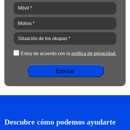
(Obligatorio)
(Obligatorio)
Móvil
*
(Obligatorio)
Motivo
*
(Obligatorio)
Situación
de
los
Política
Estoy de acuerdo con la
política de privacidad.
okupas
de
*
privacidad
(Obligatorio)
(Obligatorio)
Descubre cómo podemos ayudarte