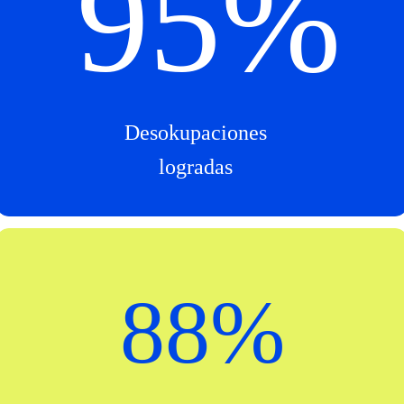
96
%
Desokupaciones
logradas
89
%