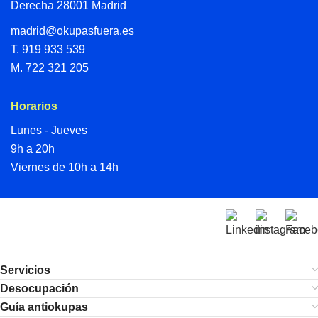
Derecha 28001 Madrid
madrid@okupasfuera.es
T.
919 933 539
M.
722 321 205
Horarios
Lunes - Jueves
9h a 20h
Viernes de 10h a 14h
Servicios
Desocupación
Guía antiokupas