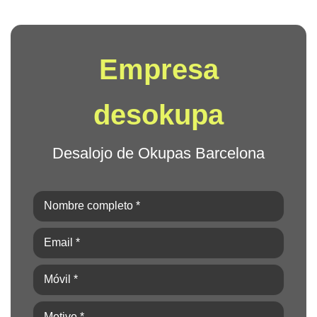
Empresa
desokupa
Desalojo de Okupas Barcelona
Nombre
completo
Email
*
*
(Obligatorio)
(Obligatorio)
Móvil
*
(Obligatorio)
Motivo