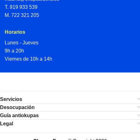
T.
919 933 539
M.
722 321 205
Horarios
Lunes - Jueves
9h a 20h
Viernes de 10h a 14h
Servicios
Desocupación
Guía antiokupas
Legal