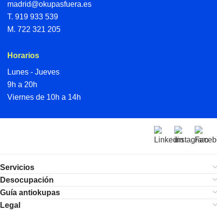
madrid@okupasfuera.es
T.
919 933 539
M.
722 321 205
Horarios
Lunes - Jueves
9h a 20h
Viernes de 10h a 14h
Servicios
Desocupación
Guía antiokupas
Legal