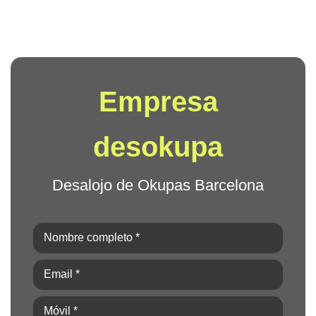
Empresa
desokupa
Desalojo de Okupas Barcelona
Nombre
completo
Email
*
*
(Obligatorio)
(Obligatorio)
Móvil