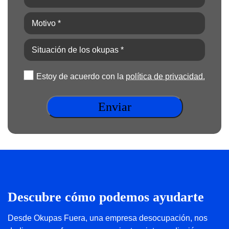
*
(Obligatorio)
Motivo
*
(Obligatorio)
Situación
de
los
Política
Estoy de acuerdo con la
política de privacidad.
okupas
de
*
privacidad
(Obligatorio)
(Obligatorio)
Descubre cómo podemos ayudarte
Desde Okupas Fuera, una empresa desocupación, nos